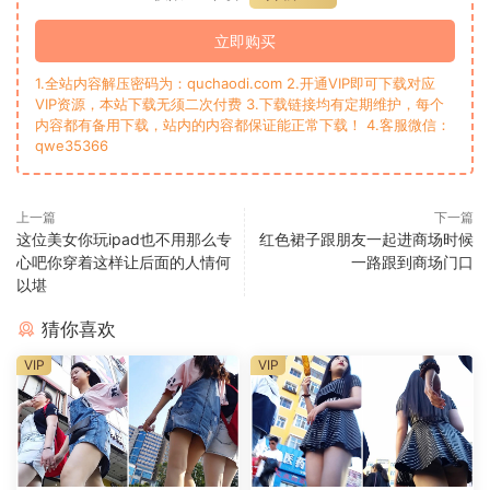
立即购买
1.全站内容解压密码为：quchaodi.com 2.开通VIP即可下载对应
VIP资源，本站下载无须二次付费 3.下载链接均有定期维护，每个
内容都有备用下载，站内的内容都保证能正常下载！ 4.客服微信：
qwe35366
上一篇
下一篇
这位美女你玩ipad也不用那么专
红色裙子跟朋友一起进商场时候
心吧你穿着这样让后面的人情何
一路跟到商场门口
以堪
猜你喜欢
VIP
VIP