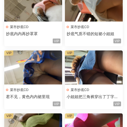
菜市抄底CD
菜市抄底CD
抄底内内再抄罩罩
抄底气质不错的短裙小姐姐
VIP
VIP
VIP
VIP
菜市抄底CD
菜市抄底CD
君不见，黄色内内裙里现
小姐姐把三角裤穿出了丁字裤
的感觉
VIP
VIP
VIP
VIP