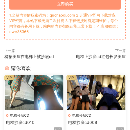
立即购买
1.全站内容解压密码为：quchaodi.com 2.开通VIP即可下载对应
VIP资源，本站下载无须二次付费 3.下载链接均有定期维护，每个
内容都有备用下载，站内的内容都保证能正常下载！ 4.客服微信：
qwe35366
上一篇
下一篇
橘裙美眉在电梯上被抄底cd
电梯上抄底cd红包长发美眉
猜你喜欢
VIP
VIP
电梯抄底CD
电梯抄底CD
电梯抄底cd010
电梯抄底cd009
VIP
VIP