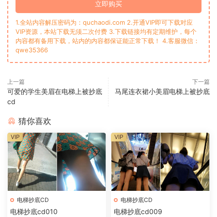
立即购买
1.全站内容解压密码为：quchaodi.com 2.开通VIP即可下载对应
VIP资源，本站下载无须二次付费 3.下载链接均有定期维护，每个
内容都有备用下载，站内的内容都保证能正常下载！ 4.客服微信：
qwe35366
上一篇
下一篇
可爱的学生美眉在电梯上被抄底
马尾连衣裙小美眉电梯上被抄底
cd
猜你喜欢
VIP
VIP
电梯抄底CD
电梯抄底CD
电梯抄底cd010
电梯抄底cd009