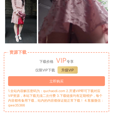
资源下载
VIP
下载价格
专享
仅限VIP下载
升级VIP
立即购买
1.全站内容解压密码为：quchaodi.com 2.开通VIP即可下载对应
VIP资源，本站下载无须二次付费 3.下载链接均有定期维护，每个
内容都有备用下载，站内的内容都保证能正常下载！ 4.客服微信：
qwe35366