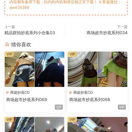
内容都有备用下载，站内的内容都保证能正常下载！ 4.客服微信：
qwe35366
上一篇
下一篇
精品跟拍抄底系列小合集03
商场超市抄底系列034
猜你喜欢
VIP
VIP
商超抄底CD
商超抄底CD
商场超市抄底系列069
商场超市抄底系列068
VIP
VIP
VIP
VIP