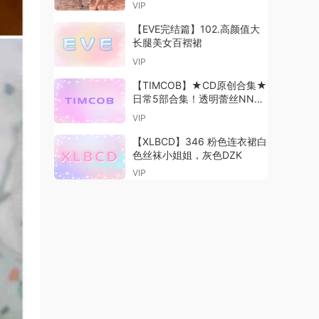
VIP
【EVE完结篇】102.高颜值大
长腿美女百褶裙
VIP
【TIMCOB】★CD原创合集★
日常5部合集！透明蕾丝NN！
甩！
VIP
【XLBCD】346 粉色连衣裙白
色丝袜小姐姐，灰色DZK
VIP