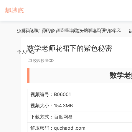
当前位置：
首页
国内趣抄底
校园抄底CD
正文
泳装内衣秀（月VIP）
抄底大师作品（月VIP）
数学老师花裙下的紫色秘密
个人中心
校园抄底CD
数学老
视频编号：B06001
视频大小：154.3MB
下载方式：百度网盘
解压密码：quchaodi.com