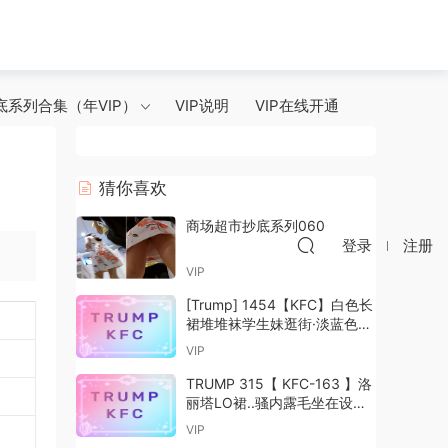
底系列合集（年VIP）
VIP说明
VIP在线开通
猜你喜欢
商场超市抄底系列060
登录
注册
VIP
[Trump] 1454【KFC】白色长
裙堆堆袜学生妹逛街·淡蓝色内
前后CD
VIP
TRUMP 315【 KFC-163 】洛
丽塔LO裙..骚内露毛坐在设备
上..多设备cd
VIP