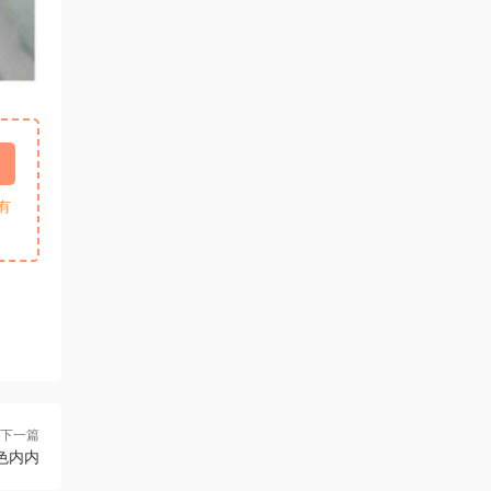
有
下一篇
色内内