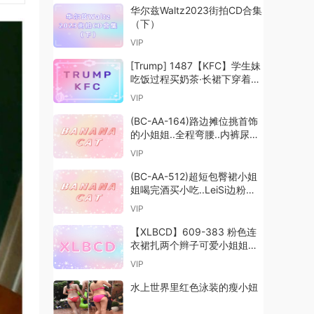
华尔兹Waltz2023街拍CD合集
（下）
VIP
[Trump] 1487【KFC】学生妹
吃饭过程买奶茶·长裙下穿着粉
色内
VIP
(BC-AA-164)路边摊位挑首饰
的小姐姐..全程弯腰..内裤尿黄
了
VIP
(BC-AA-512)超短包臀裙小姐
姐喝完酒买小吃..LeiSi边粉内
被CD
VIP
【XLBCD】609-383 粉色连
衣裙扎两个辫子可爱小姐姐，
蓝色内内
VIP
水上世界里红色泳装的瘦小妞