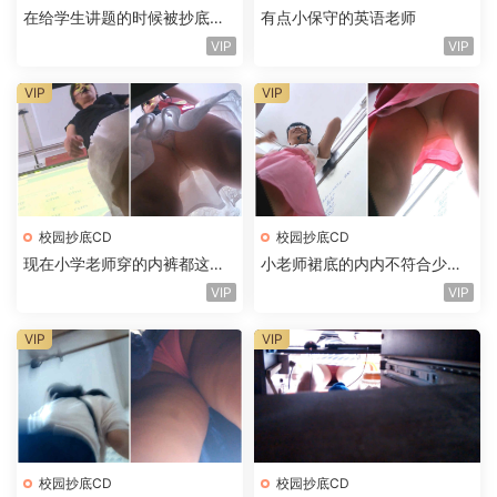
在给学生讲题的时候被抄底裙
有点小保守的英语老师
下
VIP
VIP
VIP
VIP
校园抄底CD
校园抄底CD
现在小学老师穿的内裤都这么
小老师裙底的内内不符合少女
透么
的气质
VIP
VIP
VIP
VIP
校园抄底CD
校园抄底CD