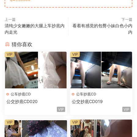
上一篇
下一篇
清纯少女嫩嫩的大腿上车抄底内
看着有感觉的包臀小妹白色小内
内走光
内
猜你喜欢
VIP
VIP
公车抄底CD
公车抄底CD
公交抄底CD020
公交抄底CD019
VIP
VIP
VIP
VIP