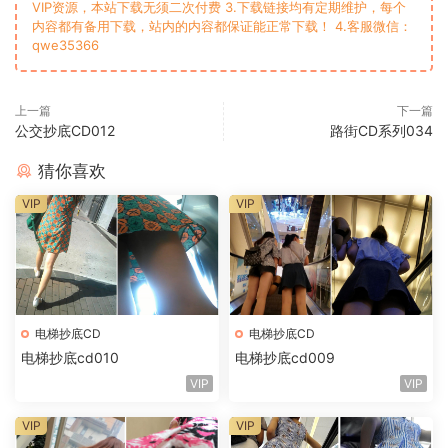
VIP资源，本站下载无须二次付费 3.下载链接均有定期维护，每个
内容都有备用下载，站内的内容都保证能正常下载！ 4.客服微信：
qwe35366
上一篇
下一篇
公交抄底CD012
路街CD系列034
猜你喜欢
VIP
VIP
电梯抄底CD
电梯抄底CD
电梯抄底cd010
电梯抄底cd009
VIP
VIP
VIP
VIP